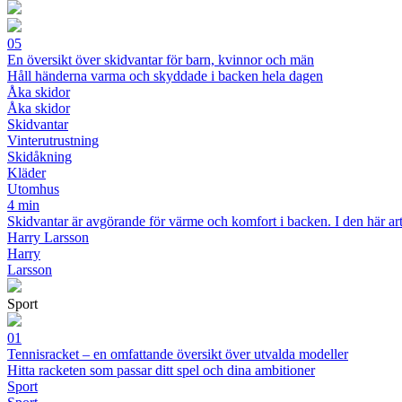
05
En översikt över skidvantar för barn, kvinnor och män
Håll händerna varma och skyddade i backen hela dagen
Åka skidor
Åka skidor
Skidvantar
Vinterutrustning
Skidåkning
Kläder
Utomhus
4 min
Skidvantar är avgörande för värme och komfort i backen. I den här arti
Harry Larsson
Harry
Larsson
Sport
01
Tennisracket – en omfattande översikt över utvalda modeller
Hitta racketen som passar ditt spel och dina ambitioner
Sport