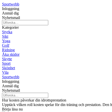
Sportwebb
Inloggning
Anmäl dig
Nyhetsmail
Kategorier
Styrka
Sikt
Yoga
Golf
Ridning
Åka skidor
Skytte
Sport
Skönhet
Vila
Sportwebb
Inloggning
Anmäl dig
Nyhetsmail
Hur kosten påverkar din idrottsprestation
Upptäck vilken roll kosten spelar för din träning och prestation. Den hä
Börja läsa nu