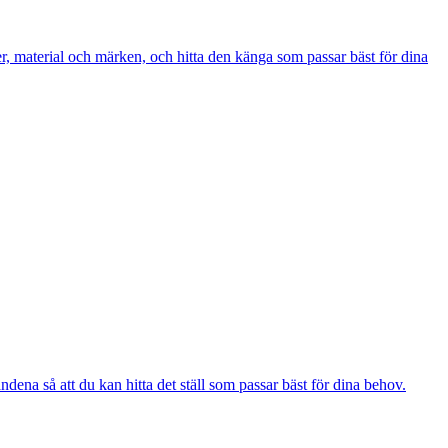
er, material och märken, och hitta den känga som passar bäst för dina
ndena så att du kan hitta det ställ som passar bäst för dina behov.