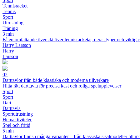
Sport
Tennisracket
Tennis
Sport
Utrustning
Träning
3 min
Få en omfattande översikt över tennisracketar, deras typer och viktigas
Harry Larsson
Harry
Larsson
02
Darttavlor från både klassiska och moderna tillverkare
Hitta rätt darttavla för precisa kast och roliga spelupplevelser
Sport
Sport
Dart
Darttavla
Sportutrustning
Hemaktiviteter
Spel och fritid
5 min
Darttavlor finns i många varianter – från klassiska sisalmodeller till m