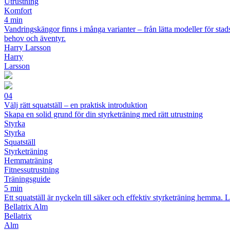
Utrustning
Komfort
4 min
Vandringskängor finns i många varianter – från lätta modeller för stad
behov och äventyr.
Harry Larsson
Harry
Larsson
04
Välj rätt squatställ – en praktisk introduktion
Skapa en solid grund för din styrketräning med rätt utrustning
Styrka
Styrka
Squatställ
Styrketräning
Hemmaträning
Fitnessutrustning
Träningsguide
5 min
Ett squatställ är nyckeln till säker och effektiv styrketräning hemma. L
Bellatrix Alm
Bellatrix
Alm