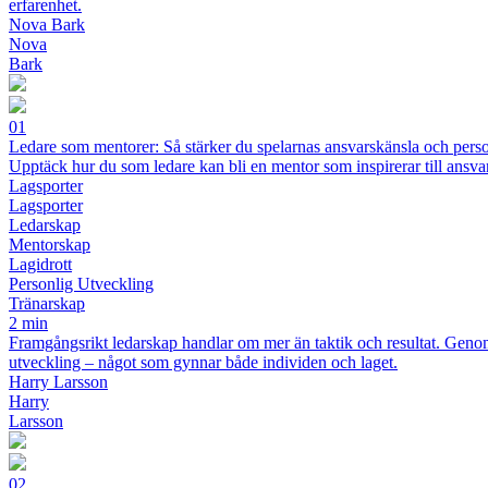
erfarenhet.
Nova Bark
Nova
Bark
01
Ledare som mentorer: Så stärker du spelarnas ansvarskänsla och perso
Upptäck hur du som ledare kan bli en mentor som inspirerar till ansv
Lagsporter
Lagsporter
Ledarskap
Mentorskap
Lagidrott
Personlig Utveckling
Tränarskap
2 min
Framgångsrikt ledarskap handlar om mer än taktik och resultat. Genom 
utveckling – något som gynnar både individen och laget.
Harry Larsson
Harry
Larsson
02