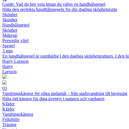
Guide: Vad du bör veta innan du väljer en handhålspegel
Hitta den perfekta handhålspegeln för din dagliga skönhetsrutin
Skönhet
Skönhet
Handhålspegel
Skönhet
Makeup
Personlig vård
Spegel
3 min
En handhålspegel är oumbärlig i den dagliga skönhetsrutinen. I den hä
Harry Larsson
Harry
Larsson
03
Vandringskängor för olika ändamål – från stadsvandring till bergsstig
Hitta rätt kängor för dina äventyr i naturen och vardagen
Kläder
Kläder
Vandringskängor
Friluftsliv
Träning