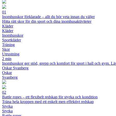
01
Inomhusskor förklarade – allt du bör veta innan du väljer
Hitta rätt skor för din sport och dina inomhusaktiviteter
Kläder
Kläder
Inomhusskor
Sportkläder
Träning
Skor
Utrustning
2 min
Inomhusskor ger stöd, grepp och komfort för sport i hall och gym. Läs
Oskar Svanberg
Oskar
Svanberg
02
Battle ropes – ett flexibelt redskap för styrka och kondition
Träna hela kroppen med ett enkelt men effektivt redskap
Styrka
Styrka
Battle ropes