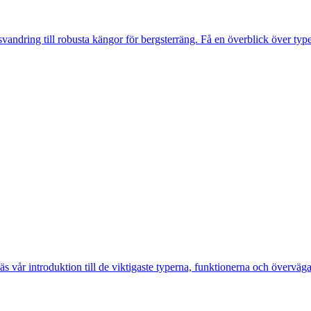
svandring till robusta kängor för bergsterräng. Få en överblick över typ
äs vår introduktion till de viktigaste typerna, funktionerna och överväga