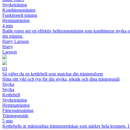
Styrketräning
Konditionsträning
Funktionell träning
Hemmaträning
4 min
Battle ropes ger en effektiv helkroppsträning som kombinerar styrka och
din träning.
Harry Larsson
Harry
Larsson
03
Så väljer du en kettlebell som matchar din träningsform
Hitta rätt vikt och typ för din styrka, teknik och dina träningsmål
Styrka
Styrka
Kettlebell
Styrketräning
Hemmaträning
Fitnessutrustning
Träningsguide
5 min
Kettlebells är mångsidiga träningsredskap som stärker hela kroppen. I d