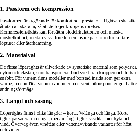
1. Passform och kompression
Passformen är avgörande för komfort och prestation. Tightsen ska sitta
åt utan att skära in, så att de följer kroppens rörelser.
Kompressionstights kan förbättra blodcirkulationen och minska
muskeltrötthet, medan vissa föredrar en lösare passform för kortare
löpturer eller återhämtning.
2. Materialval
De flesta löpartights är tillverkade av syntetiska material som polyester,
nylon och elastan, som transporterar bort svett från kroppen och torkar
snabbt. För vintern finns modeller med borstad insida som ger extra
värme, medan lätta sommarvarianter med ventilationspaneler ger bättre
andningsförmåga.
3. Längd och säsong
Löpartights finns i olika längder – korta, ¾-långa och långa. Korta
tights passar varma dagar, medan långa tights skyddar mot kyla och
vind. Överväg även vindtäta eller vattenavvisande varianter för höst
och vinter.