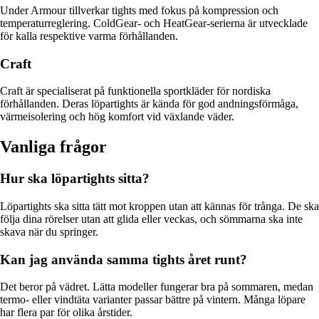
Under Armour tillverkar tights med fokus på kompression och
temperaturreglering. ColdGear- och HeatGear-serierna är utvecklade
för kalla respektive varma förhållanden.
Craft
Craft är specialiserat på funktionella sportkläder för nordiska
förhållanden. Deras löpartights är kända för god andningsförmåga,
värmeisolering och hög komfort vid växlande väder.
Vanliga frågor
Hur ska löpartights sitta?
Löpartights ska sitta tätt mot kroppen utan att kännas för trånga. De ska
följa dina rörelser utan att glida eller veckas, och sömmarna ska inte
skava när du springer.
Kan jag använda samma tights året runt?
Det beror på vädret. Lätta modeller fungerar bra på sommaren, medan
termo- eller vindtäta varianter passar bättre på vintern. Många löpare
har flera par för olika årstider.