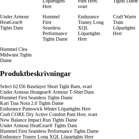
Löpartights
Pant Herr,
Tights Dame
Herr
svart
Under Armour
Hummel
Endurance
Craft Warm
HeatGear®
First
Tranny Long
Train
Tights Dam
Seamless
XQL
Löpartights
Performance
Löpartights
Herr
Tights Dame
Herr
Hummel Clea
Midwaist Tights
Dame
Produktbeskrivningar
Select 62356 Baselayer Short Tight Barn, svart
Under Armour Heatgear® Armour T-Shirt Dam
Hummel First Seamless Tights Dame
Kari Traa Nora 2.0 Tights Dame
Endurance Painswick Winter Löpartights Herr
Craft CORE Dry Active Comfort Pant Herr, svart
New Balance Impact Run Tights Dame
Under Armour HeatGear® Tights Dam
Hummel First Seamless Performance Tights Dame
Endurance Tranny Long XQL Löpartights Herr