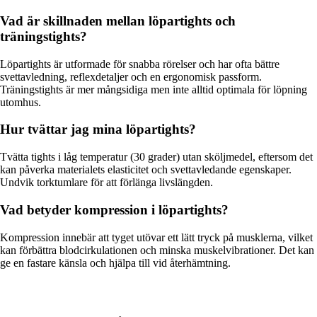
Vad är skillnaden mellan löpartights och
träningstights?
Löpartights är utformade för snabba rörelser och har ofta bättre
svettavledning, reflexdetaljer och en ergonomisk passform.
Träningstights är mer mångsidiga men inte alltid optimala för löpning
utomhus.
Hur tvättar jag mina löpartights?
Tvätta tights i låg temperatur (30 grader) utan sköljmedel, eftersom det
kan påverka materialets elasticitet och svettavledande egenskaper.
Undvik torktumlare för att förlänga livslängden.
Vad betyder kompression i löpartights?
Kompression innebär att tyget utövar ett lätt tryck på musklerna, vilket
kan förbättra blodcirkulationen och minska muskelvibrationer. Det kan
ge en fastare känsla och hjälpa till vid återhämtning.