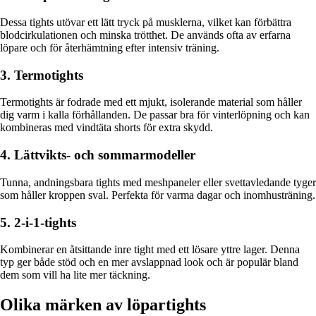
Dessa tights utövar ett lätt tryck på musklerna, vilket kan förbättra
blodcirkulationen och minska trötthet. De används ofta av erfarna
löpare och för återhämtning efter intensiv träning.
3. Termotights
Termotights är fodrade med ett mjukt, isolerande material som håller
dig varm i kalla förhållanden. De passar bra för vinterlöpning och kan
kombineras med vindtäta shorts för extra skydd.
4. Lättvikts- och sommarmodeller
Tunna, andningsbara tights med meshpaneler eller svettavledande tyger
som håller kroppen sval. Perfekta för varma dagar och inomhusträning.
5. 2-i-1-tights
Kombinerar en åtsittande inre tight med ett lösare yttre lager. Denna
typ ger både stöd och en mer avslappnad look och är populär bland
dem som vill ha lite mer täckning.
Olika märken av löpartights