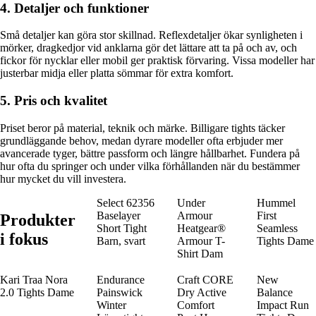
4. Detaljer och funktioner
Små detaljer kan göra stor skillnad. Reflexdetaljer ökar synligheten i
mörker, dragkedjor vid anklarna gör det lättare att ta på och av, och
fickor för nycklar eller mobil ger praktisk förvaring. Vissa modeller har
justerbar midja eller platta sömmar för extra komfort.
5. Pris och kvalitet
Priset beror på material, teknik och märke. Billigare tights täcker
grundläggande behov, medan dyrare modeller ofta erbjuder mer
avancerade tyger, bättre passform och längre hållbarhet. Fundera på
hur ofta du springer och under vilka förhållanden när du bestämmer
hur mycket du vill investera.
Select 62356
Under
Hummel
Baselayer
Armour
First
Produkter
Short Tight
Heatgear®
Seamless
i fokus
Barn, svart
Armour T-
Tights Dame
Shirt Dam
Kari Traa Nora
Endurance
Craft CORE
New
2.0 Tights Dame
Painswick
Dry Active
Balance
Winter
Comfort
Impact Run