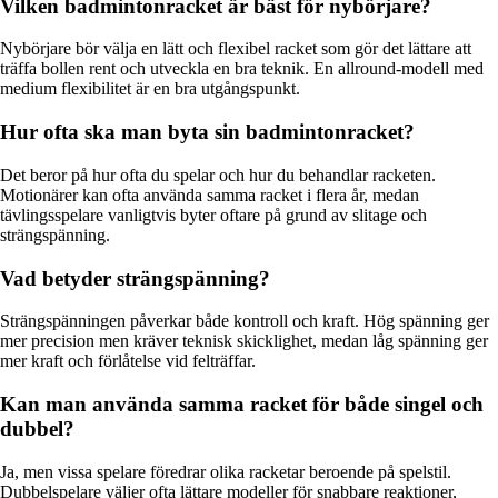
Vilken badmintonracket är bäst för nybörjare?
Nybörjare bör välja en lätt och flexibel racket som gör det lättare att
träffa bollen rent och utveckla en bra teknik. En allround-modell med
medium flexibilitet är en bra utgångspunkt.
Hur ofta ska man byta sin badmintonracket?
Det beror på hur ofta du spelar och hur du behandlar racketen.
Motionärer kan ofta använda samma racket i flera år, medan
tävlingsspelare vanligtvis byter oftare på grund av slitage och
strängspänning.
Vad betyder strängspänning?
Strängspänningen påverkar både kontroll och kraft. Hög spänning ger
mer precision men kräver teknisk skicklighet, medan låg spänning ger
mer kraft och förlåtelse vid felträffar.
Kan man använda samma racket för både singel och
dubbel?
Ja, men vissa spelare föredrar olika racketar beroende på spelstil.
Dubbelspelare väljer ofta lättare modeller för snabbare reaktioner,