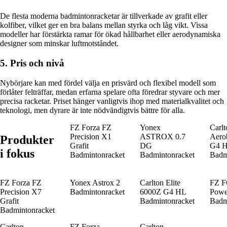
De flesta moderna badmintonracketar är tillverkade av grafit eller
kolfiber, vilket ger en bra balans mellan styrka och låg vikt. Vissa
modeller har förstärkta ramar för ökad hållbarhet eller aerodynamiska
designer som minskar luftmotståndet.
5. Pris och nivå
Nybörjare kan med fördel välja en prisvärd och flexibel modell som
förlåter felträffar, medan erfarna spelare ofta föredrar styvare och mer
precisa racketar. Priset hänger vanligtvis ihop med materialkvalitet och
teknologi, men dyrare är inte nödvändigtvis bättre för alla.
FZ Forza FZ
Yonex
Carlt
Precision X1
ASTROX 0.7
Aero
Produkter
Grafit
DG
G4 
i fokus
Badmintonracket
Badmintonracket
Badm
FZ Forza FZ
Yonex Astrox 2
Carlton Elite
FZ 
Precision X7
Badmintonracket
6000Z G4 HL
Powe
Grafit
Badmintonracket
Badm
Badmintonracket
Carlton
FZ Forza
Carlton