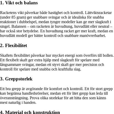
1. Vikt och balans
Racketens vikt påverkar både hastighet och kontroll. Lättviktsracketar
(under 85 gram) ger snabbare svingar och är idealiska för snabba
reaktioner i dubbelspel, medan tyngre modeller kan ge mer slagkraft i
singel. Balansen – om racketen är huvudtung, huvudlätt eller neutral –
har också stor betydelse. En huvudtung racket ger mer kraft, medan en
huvudlätt modell ger bättre kontroll och snabbare manövrerbarhet.
2. Flexibilitet
Skaftets flexibilitet påverkar hur mycket energi som överförs till bollen.
Ett flexibelt skaft ger extra hjälp med slagkraft för spelare med
långsammare svingar, medan ett styvt skaft ger mer precision och
kontroll för spelare med snabba och kraftfulla slag.
3. Greppstorlek
Ett bra grepp är avgörande för komfort och kontroll. Ett för stort grepp
kan begränsa handledsrörelser, medan ett för litet grepp kan leda till
överansträngning. Prova olika storlekar för att hitta den som känns
mest naturlig i handen.
4. Material och konstruktion