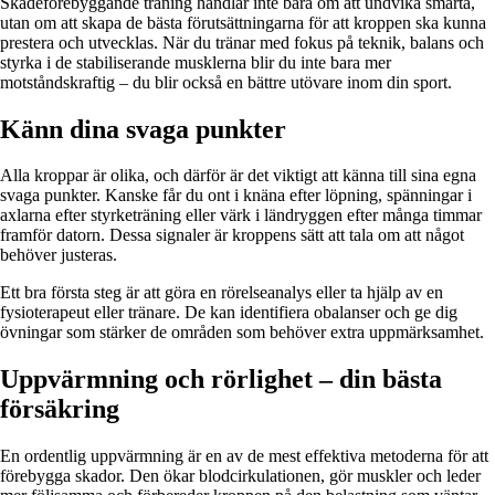
Skadeförebyggande träning handlar inte bara om att undvika smärta,
utan om att skapa de bästa förutsättningarna för att kroppen ska kunna
prestera och utvecklas. När du tränar med fokus på teknik, balans och
styrka i de stabiliserande musklerna blir du inte bara mer
motståndskraftig – du blir också en bättre utövare inom din sport.
Känn dina svaga punkter
Alla kroppar är olika, och därför är det viktigt att känna till sina egna
svaga punkter. Kanske får du ont i knäna efter löpning, spänningar i
axlarna efter styrketräning eller värk i ländryggen efter många timmar
framför datorn. Dessa signaler är kroppens sätt att tala om att något
behöver justeras.
Ett bra första steg är att göra en rörelseanalys eller ta hjälp av en
fysioterapeut eller tränare. De kan identifiera obalanser och ge dig
övningar som stärker de områden som behöver extra uppmärksamhet.
Uppvärmning och rörlighet – din bästa
försäkring
En ordentlig uppvärmning är en av de mest effektiva metoderna för att
förebygga skador. Den ökar blodcirkulationen, gör muskler och leder