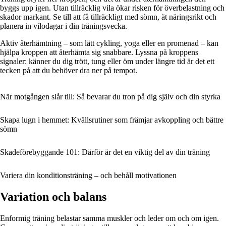
byggs upp igen. Utan tillräcklig vila ökar risken för överbelastning och
skador markant. Se till att få tillräckligt med sömn, ät näringsrikt och
planera in vilodagar i din träningsvecka.
Aktiv återhämtning – som lätt cykling, yoga eller en promenad – kan
hjälpa kroppen att återhämta sig snabbare. Lyssna på kroppens
signaler: känner du dig trött, tung eller öm under längre tid är det ett
tecken på att du behöver dra ner på tempot.
När motgången slår till: Så bevarar du tron på dig själv och din styrka
Skapa lugn i hemmet: Kvällsrutiner som främjar avkoppling och bättre
sömn
Skadeförebyggande 101: Därför är det en viktig del av din träning
Variera din konditionsträning – och behåll motivationen
Variation och balans
Enformig träning belastar samma muskler och leder om och om igen.