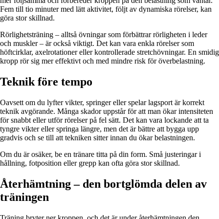
mer följsamma och förbereder kroppen på den belastning som väntar.
Fem till tio minuter med lätt aktivitet, följt av dynamiska rörelser, kan
göra stor skillnad.
Rörlighetsträning – alltså övningar som förbättrar rörligheten i leder
och muskler – är också viktigt. Det kan vara enkla rörelser som
höftcirklar, axelrotationer eller kontrollerade stretchövningar. En smidig
kropp rör sig mer effektivt och med mindre risk för överbelastning.
Teknik före tempo
Oavsett om du lyfter vikter, springer eller spelar lagsport är korrekt
teknik avgörande. Många skador uppstår för att man ökar intensiteten
för snabbt eller utför rörelser på fel sätt. Det kan vara lockande att ta
tyngre vikter eller springa längre, men det är bättre att bygga upp
gradvis och se till att tekniken sitter innan du ökar belastningen.
Om du är osäker, be en tränare titta på din form. Små justeringar i
hållning, fotposition eller grepp kan ofta göra stor skillnad.
Återhämtning – den bortglömda delen av
träningen
Träning bryter ner kroppen, och det är under återhämtningen den