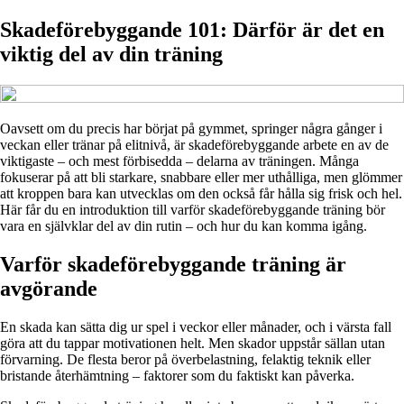
Skadeförebyggande 101: Därför är det en
viktig del av din träning
Oavsett om du precis har börjat på gymmet, springer några gånger i
veckan eller tränar på elitnivå, är skadeförebyggande arbete en av de
viktigaste – och mest förbisedda – delarna av träningen. Många
fokuserar på att bli starkare, snabbare eller mer uthålliga, men glömmer
att kroppen bara kan utvecklas om den också får hålla sig frisk och hel.
Här får du en introduktion till varför skadeförebyggande träning bör
vara en självklar del av din rutin – och hur du kan komma igång.
Varför skadeförebyggande träning är
avgörande
En skada kan sätta dig ur spel i veckor eller månader, och i värsta fall
göra att du tappar motivationen helt. Men skador uppstår sällan utan
förvarning. De flesta beror på överbelastning, felaktig teknik eller
bristande återhämtning – faktorer som du faktiskt kan påverka.