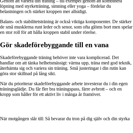
Genom att variera din träning – till exempel genom att kombinera
löpning med styrketräning, simning eller yoga – fördelar du
belastningen och stärker kroppen mer allsidigt.
Balans- och stabilitetsträning är också viktiga komponenter. De stärker
de små musklerna runt leder och senor, som ofta glöms bort men spelar
en stor roll för att hålla kroppen stabil under rörelse.
Gör skadeförebyggande till en vana
Skadeförebyggande träning behöver inte vara komplicerad. Det
handlar om att tänka helhetsmässigt: värma upp, träna med god teknik,
återhämta sig och variera sin träning. Små justeringar i din rutin kan
göra stor skillnad på lång sikt.
När du prioriterar skadeförebyggande arbete investerar du i din egen
träningsglädje. Du får fler bra träningspass, färre avbrott – och en
kropp som håller för ett aktivt liv i många år framöver.
När motgången slår till: Så bevarar du tron på dig själv och din styrka