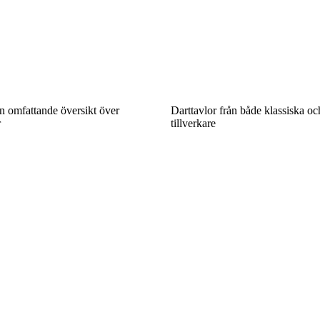
n omfattande översikt över
Darttavlor från både klassiska o
r
tillverkare