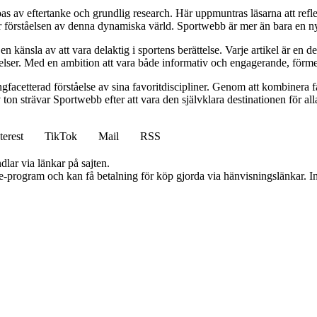
as av eftertanke och grundlig research. Här uppmuntras läsarna att refle
förståelsen av denna dynamiska värld. Sportwebb är mer än bara en nyhe
känsla av att vara delaktig i sportens berättelse. Varje artikel är en del
delser. Med en ambition att vara både informativ och engagerande, förme
facetterad förståelse av sina favoritdiscipliner. Genom att kombinera fak
on strävar Sportwebb efter att vara den självklara destinationen för all
terest
TikTok
Mail
RSS
dlar via länkar på sajten.
te-program och kan få betalning för köp gjorda via hänvisningslänkar. Inn