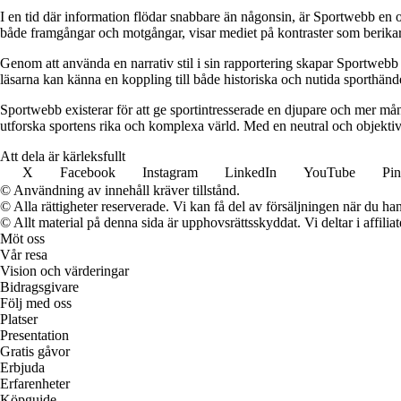
I en tid där information flödar snabbare än någonsin, är Sportwebb en o
både framgångar och motgångar, visar mediet på kontraster som berikar 
Genom att använda en narrativ stil i sin rapportering skapar Sportwebb en 
läsarna kan känna en koppling till både historiska och nutida sporthän
Sportwebb existerar för att ge sportintresserade en djupare och mer mång
utforska sportens rika och komplexa värld. Med en neutral och objektiv t
Att dela är kärleksfullt
X
Facebook
Instagram
LinkedIn
YouTube
Pin
© Användning av innehåll kräver tillstånd.
© Alla rättigheter reserverade. Vi kan få del av försäljningen när du han
© Allt material på denna sida är upphovsrättsskyddat. Vi deltar i affilia
Möt oss
Vår resa
Vision och värderingar
Bidragsgivare
Följ med oss
Platser
Presentation
Gratis gåvor
Erbjuda
Erfarenheter
Köpguide