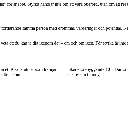
 det” för snabbt. Styrka handlar inte om att vara oberörd, utan om att res
r fortfarande samma person med drömmar, värderingar och potential. Nä
t veta att du kan ta dig igenom det – om och om igen. För styrka är inte 
mmet: Kvällsrutiner som främjar
Skadeförebyggande 101: Därför ä
bättre sömn
del av din träning