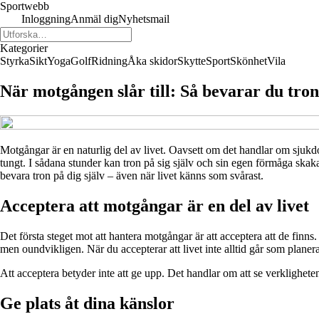
Sportwebb
Inloggning
Anmäl dig
Nyhetsmail
Kategorier
Styrka
Sikt
Yoga
Golf
Ridning
Åka skidor
Skytte
Sport
Skönhet
Vila
När motgången slår till: Så bevarar du tron
Motgångar är en naturlig del av livet. Oavsett om det handlar om sjukdom
tungt. I sådana stunder kan tron på sig själv och sin egen förmåga skaka i
bevara tron på dig själv – även när livet känns som svårast.
Acceptera att motgångar är en del av livet
Det första steget mot att hantera motgångar är att acceptera att de fin
men oundvikligen. När du accepterar att livet inte alltid går som planerat
Att acceptera betyder inte att ge upp. Det handlar om att se verklighete
Ge plats åt dina känslor