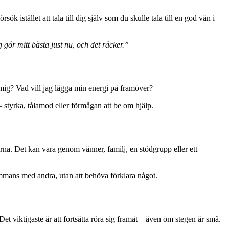
sök istället att tala till dig själv som du skulle tala till en god vän i
 gör mitt bästa just nu, och det räcker.”
r mig? Vad vill jag lägga min energi på framöver?
– styrka, tålamod eller förmågan att be om hjälp.
na. Det kan vara genom vänner, familj, en stödgrupp eller ett
ammans med andra, utan att behöva förklara något.
et viktigaste är att fortsätta röra sig framåt – även om stegen är små.