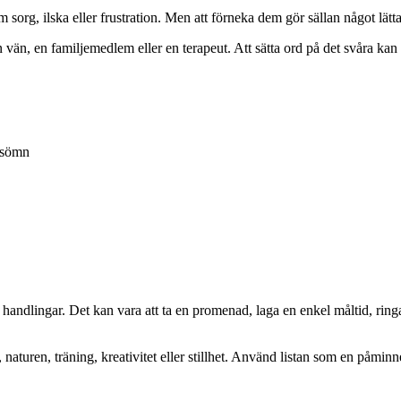
 sorg, ilska eller frustration. Men att förneka dem gör sällan något lätt
 vän, en familjemedlem eller en terapeut. Att sätta ord på det svåra kan i
e sömn
 handlingar. Det kan vara att ta en promenad, laga en enkel måltid, rin
aturen, träning, kreativitet eller stillhet. Använd listan som en påminnels