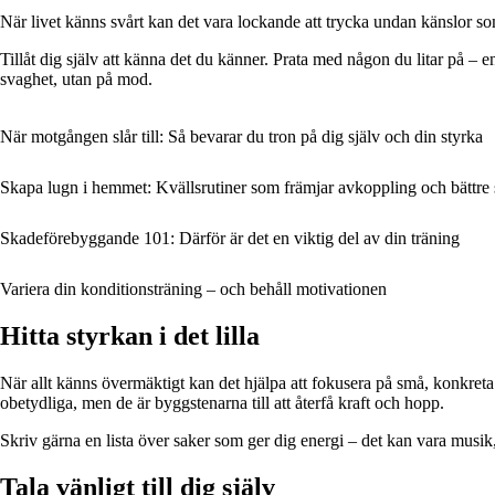
När livet känns svårt kan det vara lockande att trycka undan känslor som
Tillåt dig själv att känna det du känner. Prata med någon du litar på – en
svaghet, utan på mod.
När motgången slår till: Så bevarar du tron på dig själv och din styrka
Skapa lugn i hemmet: Kvällsrutiner som främjar avkoppling och bättr
Skadeförebyggande 101: Därför är det en viktig del av din träning
Variera din konditionsträning – och behåll motivationen
Hitta styrkan i det lilla
När allt känns övermäktigt kan det hjälpa att fokusera på små, konkreta
obetydliga, men de är byggstenarna till att återfå kraft och hopp.
Skriv gärna en lista över saker som ger dig energi – det kan vara musik, n
Tala vänligt till dig själv