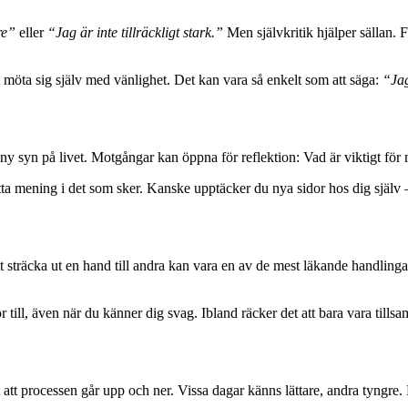
re”
eller
“Jag är inte tillräckligt stark.”
Men självkritik hjälper sällan. För
 möta sig själv med vänlighet. Det kan vara så enkelt som att säga:
“Jag
n ny syn på livet. Motgångar kan öppna för reflektion: Vad är viktigt fö
itta mening i det som sker. Kanske upptäcker du nya sidor hos dig själv 
träcka ut en hand till andra kan vara en av de mest läkande handlingar
ill, även när du känner dig svag. Ibland räcker det att bara vara tills
 att processen går upp och ner. Vissa dagar känns lättare, andra tyngre. D