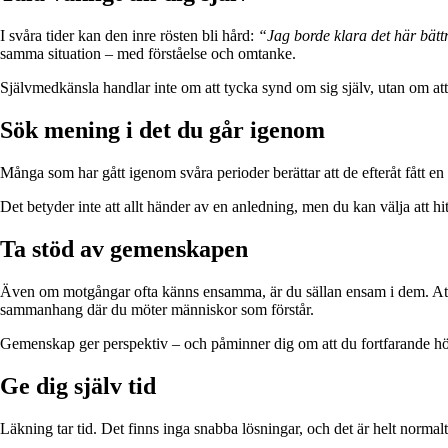
I svåra tider kan den inre rösten bli hård:
“Jag borde klara det här bätt
samma situation – med förståelse och omtanke.
Självmedkänsla handlar inte om att tycka synd om sig själv, utan om att
Sök mening i det du går igenom
Många som har gått igenom svåra perioder berättar att de efteråt fått e
Det betyder inte att allt händer av en anledning, men du kan välja att h
Ta stöd av gemenskapen
Även om motgångar ofta känns ensamma, är du sällan ensam i dem. Att s
sammanhang där du möter människor som förstår.
Gemenskap ger perspektiv – och påminner dig om att du fortfarande hör t
Ge dig själv tid
Läkning tar tid. Det finns inga snabba lösningar, och det är helt normalt