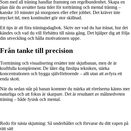
Som med all träning handlar framsteg om regelbundenhet. Skapa en
plan där du avsätter fasta tider för torrträning och mental träning –
kanske 10 minuter på morgonen eller efter jobbet. Det kräver inte
mycket tid, men kontinuitet gör stor skillnad.
Ett tips är att föra träningsdagbok. Skriv ner vad du har tränat, hur det
kändes och vad du vill förbättra till nästa gång. Det hjälper dig att följa
din utveckling och hålla motivationen uppe.
Från tanke till precision
Torrträning och visualisering ersätter inte skjutbanan, men de är
kraftfulla komplement. De låter dig finslipa tekniken, stärka
koncentrationen och bygga självförtroende – allt utan att avfyra ett
enda skott.
När du sedan står på banan kommer du märka att rörelserna känns mer
naturliga och att fokus är skarpare. Det är resultatet av målmedveten
träning – både fysisk och mental.
Redo för nästa skjutning: Så underhåller och förvarar du ditt vapen på
rätt sätt