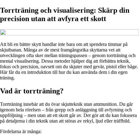
Torrträning och visualisering: Skärp din
precision utan att avfyra ett skott
Att bli en bättre skytt handlar inte bara om att spendera timmar på
skjutbanan. Många av de mest framgångsrika skyttarna vet att
utvecklingen ofta sker mellan träningspassen – genom torrträning och
mental visualisering. Dessa metoder hjälper dig att förbättra teknik,
fokus och precision, oavsett om du skjuter med gevär, pistol eller båge.
Här får du en introduktion till hur du kan använda dem i din egen
träning.
Vad är torrträning?
Torrträning innebär att du övar skjutteknik utan ammunition. Du går
igenom hela rörelsen – från grepp och anläggning till avfyrning och
uppföljning – men utan att ett skott går av. Det gör att du kan fokusera
på detaljerna i din teknik utan att störas av rekyl, ljud eller träffbild.
Fördelarna är många: