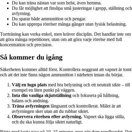
Du kan träna nästan var som helst, även hemma.
Du får möjlighet att finslipa små justeringar i grepp, ställning och
avfyrning.
Du sparar både ammunition och pengar.
Du kan upprepa rörelser många gånger utan fysisk belastning.
Torrträning kan verka enkel, men kräver disciplin. Det handlar inte om
att göra många repetitioner, utan om att göra varje rörelse med full
koncentration och precision.
Så kommer du igång
Säkerheten kommer alltid först. Kontrollera noggrant att vapnet är tomt
och att det inte finns någon ammunition i närheten innan du börjar.
Välj en lugn plats
med bra belysning och ett neutralt sikte – till
exempel en liten punkt på väggen.
Inta din vanliga skjutställning
och fokusera på hållning,
balans och andning.
Träna avfyrningen
långsamt och kontrollerat. Målet är att
avfyrningen sker utan att du rubbar siktet.
Observera rörelsen efter avfyrning.
Vapnet ska ligga stilla,
och du ska kunna följa siktet naturligt.
Börja med korta pass på 10–15 minuter, men gör dem regelbundet. Det