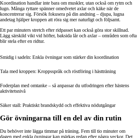
Koordination handlar inte bara om muskler, utan också om rytm och
lugn. Många ryttare spänner omedvetet axlar och käke när de
koncentrerar sig. Försök fokusera på din andning – djupa, lugna
andetag hjälper kroppen att röra sig mer naturligt och följsamt.
Ett par minuters stretch efter ridpasset kan också göra stor skillnad.
Lägg särskild vikt vid höfter, baksida lår och axlar – områden som ofta
blir stela efter en ridtur.
Smidig i sadeln: Enkla övningar som stärker din koordination
Tala med kroppen: Kroppsspråk och röstföring i hästträning
Foderplan med omtanke – så anpassar du utfodringen efter hästens
aktivitetsnivå
Säker stall: Praktiskt brandskydd och effektiva nödutgångar
Gör övningarna till en del av din rutin
Du behöver inte lägga timmar på träning. Fem till tio minuter om
dagen med enkla övningar kan märkas redan efter några veckor. Det