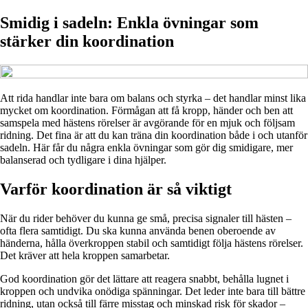
Smidig i sadeln: Enkla övningar som
stärker din koordination
Att rida handlar inte bara om balans och styrka – det handlar minst lika
mycket om koordination. Förmågan att få kropp, händer och ben att
samspela med hästens rörelser är avgörande för en mjuk och följsam
ridning. Det fina är att du kan träna din koordination både i och utanför
sadeln. Här får du några enkla övningar som gör dig smidigare, mer
balanserad och tydligare i dina hjälper.
Varför koordination är så viktigt
När du rider behöver du kunna ge små, precisa signaler till hästen –
ofta flera samtidigt. Du ska kunna använda benen oberoende av
händerna, hålla överkroppen stabil och samtidigt följa hästens rörelser.
Det kräver att hela kroppen samarbetar.
God koordination gör det lättare att reagera snabbt, behålla lugnet i
kroppen och undvika onödiga spänningar. Det leder inte bara till bättre
ridning, utan också till färre misstag och minskad risk för skador –