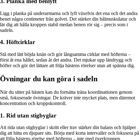
3. Planka med benlyft
Ligg i planka på underarmarna och lyft växelvis det ena och det andra
benet några centimeter från golvet. Det stärker din bålmuskulatur och
lär dig att hålla kroppen stabil medan benen rör sig – precis som i
sadeln.
4. Höftcirklar
Stå med lätt böjda knän och gör långsamma cirklar med höfterna –
först åt ena hållet, sedan åt det andra. Det mjukar upp ländrygg och
höfter och gör det lättare att följa hästens rörelser utan att spänna dig.
Övningar du kan göra i sadeln
När du sitter på hästen kan du fortsätta träna koordinationen genom
små, fokuserade övningar. De kräver inte mycket plats, men däremot
koncentration och kroppskontroll.
1. Rid utan stigbyglar
Att rida utan stigbyglar i skritt eller trav stärker din balans och hjälper
dig att hitta en djupare sits. Börja med korta intervaller och fokusera på
att följa hästens rörelse med höfterna – inte med överkroppen.