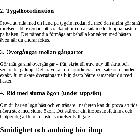
2. Tygelkoordination
Prova att rida med en hand på tygeln medan du med den andra gör små
rörelser – till exempel att sträcka ut armen åt sidan eller klappa hästen
på halsen. Det tränar din förmåga att behålla kontakten med hästen
även när du ändrar fokus.
3. Övergångar mellan gångarter
Gör många små övergångar – från skritt till trav, trav till skritt och
senare till galopp. Det kräver att du koordinerar ben, säte och händer
exakt. Ju mjukare övergångarna blir, desto bättre samspelar du med
hästen.
4. Rid med slutna ögon (under uppsikt)
Om du har en lugn häst och en tränare i närheten kan du prova att rida
några steg med slutna ögon. Det skärper din kroppsuppfattning och
hjälper dig att känna hästens rörelser tydligare.
Smidighet och andning hör ihop