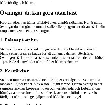
både för dig och hästen.
Övningar du kan göra utan häst
Koordination kan tränas effektivt även utanför ridbanan. Här är några
övningar du kan göra hemma, i stallet eller på gymmet för att stärka din
kroppsmedvetenhet och smidighet.
1. Balans på ett ben
Stå på ett ben i 30 sekunder åt gången. När du blir säkrare kan du
blunda eller stå på en kudde för att utmana balansen ytterligare.
Övningen stärker de små stabiliserande musklerna i fotleder och höfter
– precis de du använder när du följer hästens rörelser.
2. Korsrörelser
Stå med fötterna i höftbredd och för höger armbåge mot vänster knä
medan du lyfter benet. Växla sida i lugnt tempo. Denna övning tränar
samspelet mellan kroppens höger och vänster sida och förbättrar din
förmåga att koordinera rörelser över kroppens mittlinje – en viktig
färdighet när du ska ge hjälper med både ben och tygel.